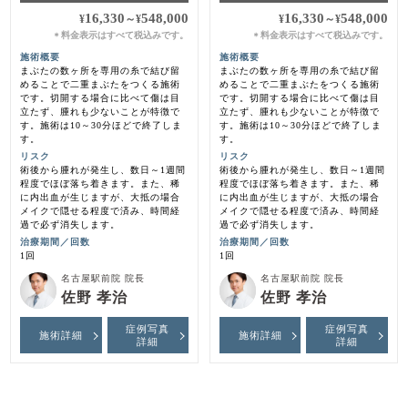
16,330
548,000
16,330
548,000
¥
～
¥
¥
～
¥
料金表示はすべて税込みです。
料金表示はすべて税込みです。
＊
＊
施術概要
施術概要
まぶたの数ヶ所を専用の糸で結び留
まぶたの数ヶ所を専用の糸で結び留
めることで二重まぶたをつくる施術
めることで二重まぶたをつくる施術
です。切開する場合に比べて傷は目
です。切開する場合に比べて傷は目
立たず、腫れも少ないことが特徴で
立たず、腫れも少ないことが特徴で
す。施術は10～30分ほどで終了しま
す。施術は10～30分ほどで終了しま
す。
す。
リスク
リスク
術後から腫れが発生し、数日～1週間
術後から腫れが発生し、数日～1週間
程度でほぼ落ち着きます。また、稀
程度でほぼ落ち着きます。また、稀
に内出血が生じますが、大抵の場合
に内出血が生じますが、大抵の場合
メイクで隠せる程度で済み、時間経
メイクで隠せる程度で済み、時間経
過で必ず消失します。
過で必ず消失します。
治療期間／回数
治療期間／回数
1回
1回
名古屋駅前院 院長
名古屋駅前院 院長
佐野 孝治
佐野 孝治
症例写真
症例写真
施術詳細
施術詳細
詳細
詳細