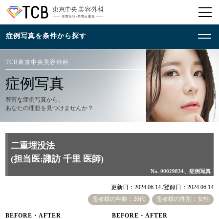
TCB東京中央美容外科
症例写真
豊富な症例写真から、
あなたの理想を見つけませんか？
二重埋没法
(担当医:諏訪 千里 医師)
No. 00029834、症例写真
更新日：2024.06.14 /
登録日：2024.06.14
患者様の年齢：20代
患者様の性別：女性
BEFORE・AFTER
BEFORE・AFTER