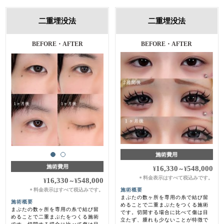
二重埋没法
二重埋没法
施術前・1ヵ月後
BEFORE・AFTER
施術費用
施術費用
16,330
548,000
¥
～
¥
料金表示はすべて税込みです。
＊
16,330
548,000
¥
～
¥
料金表示はすべて税込みです。
施術概要
＊
まぶたの数ヶ所を専用の糸で結び留
施術概要
めることで二重まぶたをつくる施術
まぶたの数ヶ所を専用の糸で結び留
です。切開する場合に比べて傷は目
めることで二重まぶたをつくる施術
立たず、腫れも少ないことが特徴で