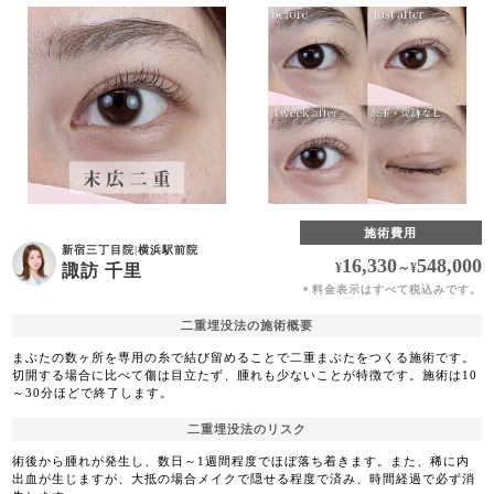
施術費用
新宿三丁目院
|
横浜駅前院
16,330
548,000
¥
～
¥
諏訪 千里
料金表示はすべて税込みです。
＊
二重埋没法の施術概要
まぶたの数ヶ所を専用の糸で結び留めることで二重まぶたをつくる施術です。
切開する場合に比べて傷は目立たず、腫れも少ないことが特徴です。施術は10
～30分ほどで終了します。
二重埋没法のリスク
術後から腫れが発生し、数日～1週間程度でほぼ落ち着きます。また、稀に内
出血が生じますが、大抵の場合メイクで隠せる程度で済み、時間経過で必ず消