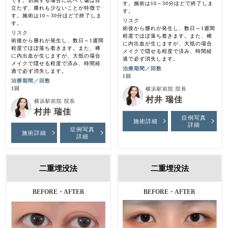
です。切開する場合に比べて傷は目
す。施術は10～30分ほどで終了しま
立たず、腫れも少ないことが特徴で
す。
す。施術は10～30分ほどで終了しま
リスク
す。
術後から腫れが発生し、数日～1週間
リスク
程度でほぼ落ち着きます。また、稀
術後から腫れが発生し、数日～1週間
に内出血が生じますが、大抵の場合
程度でほぼ落ち着きます。また、稀
メイクで隠せる程度で済み、時間経
に内出血が生じますが、大抵の場合
過で必ず消失します。
メイクで隠せる程度で済み、時間経
治療期間／回数
過で必ず消失します。
1回
治療期間／回数
1回
横浜駅前院 院長
村井 瑞佳
横浜駅前院 院長
村井 瑞佳
症例写真
施術詳細
詳細
症例写真
施術詳細
詳細
二重埋没法
二重埋没法
施術前・施術後・１ヶ月後
BEFORE・AFTER