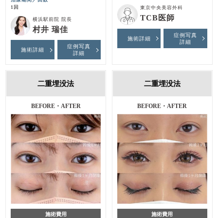
1回
東京中央美容外科
TCB医師
横浜駅前院 院長
村井 瑞佳
症例写真
施術詳細
詳細
症例写真
施術詳細
詳細
二重埋没法
二重埋没法
BEFORE・AFTER
BEFORE・AFTER
施術費用
施術費用