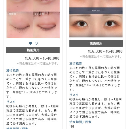
施術費用
施術費用
16,330
548,000
¥
～
¥
料金表示はすべて税込みです。
＊
16,330
548,000
¥
～
¥
料金表示はすべて税込みです。
施術概要
＊
まぶたの数ヶ所を専用の糸で結び留
施術概要
めることで二重まぶたをつくる施術
まぶたの数ヶ所を専用の糸で結び留
です。切開する場合に比べて傷は目
めることで二重まぶたをつくる施術
立たず、腫れも少ないことが特徴で
です。切開する場合に比べて傷は目
す。施術は10～30分ほどで終了しま
立たず、腫れも少ないことが特徴で
す。
す。施術は10～30分ほどで終了しま
リスク
す。
術後から腫れが発生し、数日～1週間
リスク
程度でほぼ落ち着きます。また、稀
術後から腫れが発生し、数日～1週間
に内出血が生じますが、大抵の場合
程度でほぼ落ち着きます。また、稀
メイクで隠せる程度で済み、時間経
に内出血が生じますが、大抵の場合
過で必ず消失します。
メイクで隠せる程度で済み、時間経
治療期間／回数
過で必ず消失します。
1回
治療期間／回数