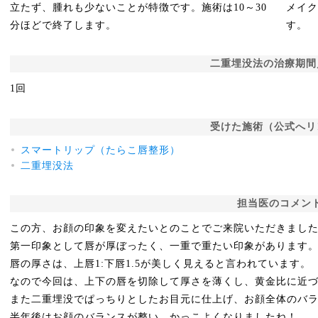
立たず、腫れも少ないことが特徴です。施術は10～30
メイ
分ほどで終了します。
す。
二重埋没法の治療期間
1回
受けた施術（公式へリ
スマートリップ（たらこ唇整形）
二重埋没法
担当医のコメン
この方、お顔の印象を変えたいとのことでご来院いただきまし
第一印象として唇が厚ぼったく、一重で重たい印象があります
唇の厚さは、上唇1:下唇1.5が美しく見えると言われています。
なので今回は、上下の唇を切除して厚さを薄くし、黄金比に近
また二重埋没でぱっちりとしたお目元に仕上げ、お顔全体のバ
半年後はお顔のバランスが整い、かっこよくなりましたね！