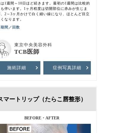
れは1週間～10日ほど続きます。最初の1週間は比較的
みも伴います。1ヶ月程度は切開部位に赤みが生じま
が、2～3ヶ月かけて白く細い線になり、ほとんど目立
なくなります。
療期間／回数
東京中央美容外科
TCB医師
施術詳細
症例写真
詳細
スマートリップ（たらこ唇整形）
BEFORE・AFTER