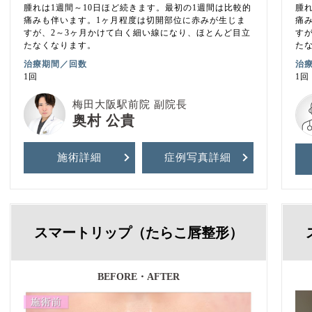
腫れは1週間～10日ほど続きます。最初の1週間は比較的
腫
痛みも伴います。1ヶ月程度は切開部位に赤みが生じま
痛
すが、2～3ヶ月かけて白く細い線になり、ほとんど目立
す
たなくなります。
た
治療期間／回数
治
1回
1回
梅田大阪駅前院 副院長
奥村 公貴
施術詳細
症例写真
詳細
スマートリップ（たらこ唇整形）