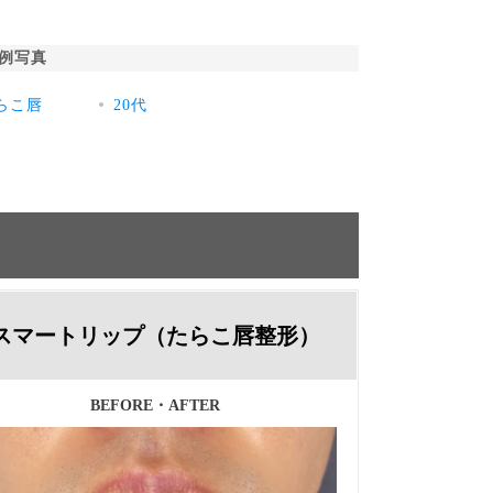
例写真
らこ唇
20代
スマートリップ（たらこ唇整形）
BEFORE・AFTER