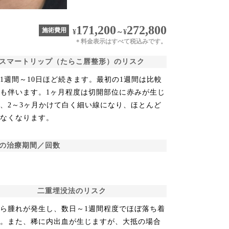
171,200
272,800
施術費用
¥
～
¥
料金表示はすべて税込みです。
＊
スマートリップ（たらこ唇整形）のリスク
1週間～10日ほど続きます。最初の1週間は比較
も伴います。1ヶ月程度は切開部位に赤みが生じ
、2～3ヶ月かけて白く細い線になり、ほとんど
たなくなります。
の治療期間／回数
二重埋没法のリスク
ら腫れが発生し、数日～1週間程度でほぼ落ち着
す。また、稀に内出血が生じますが、大抵の場合