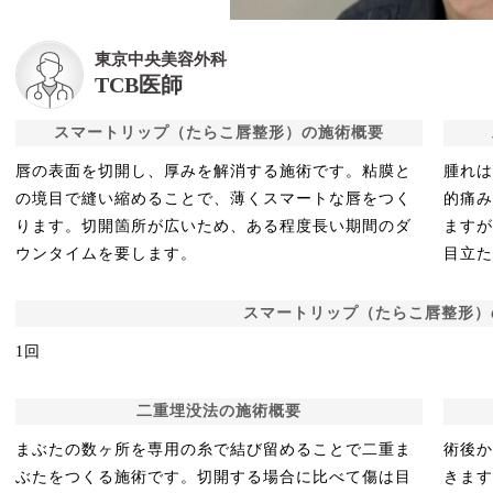
東京中央美容外科
TCB医師
スマートリップ（たらこ唇整形）の施術概要
唇の表面を切開し、厚みを解消する施術です。粘膜と
腫れは
の境目で縫い縮めることで、薄くスマートな唇をつく
的痛み
ります。切開箇所が広いため、ある程度長い期間のダ
ますが
ウンタイムを要します。
目立
スマートリップ（たらこ唇整形）
1回
二重埋没法の施術概要
まぶたの数ヶ所を専用の糸で結び留めることで二重ま
術後か
ぶたをつくる施術です。切開する場合に比べて傷は目
きま