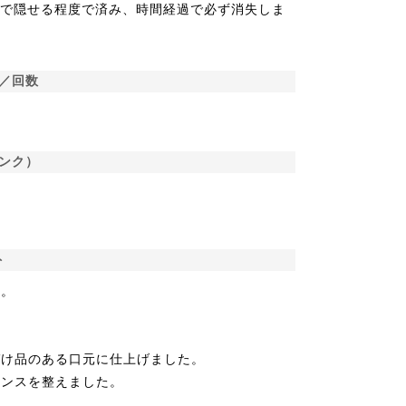
クで隠せる程度で済み、時間経過で必ず消失しま
／回数
ンク）
ト
た。
。
づけ品のある口元に仕上げました。
ランスを整えました。