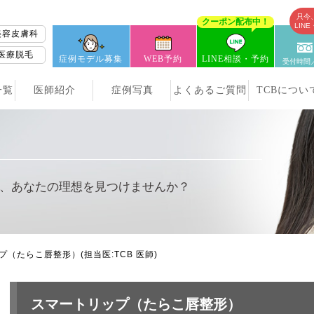
只今
クーポン配布中！
LIN
美容皮膚科
医療脱毛
症例モデル募集
WEB予約
LINE相談・予約
受付時間／
一覧
医師紹介
症例写真
よくあるご質問
TCBについ
、
あなたの理想を見つけませんか？
プ（たらこ唇整形）
(担当医:TCB 医師)
スマートリップ（たらこ唇整形）