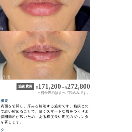
171,200
272,800
施術費用
¥
～
¥
料金表示はすべて税込みです。
＊
術概要
の表面を切開し、厚みを解消する施術です。粘膜との
目で縫い縮めることで、薄くスマートな唇をつくりま
。切開箇所が広いため、ある程度長い期間のダウンタ
ムを要します。
スク