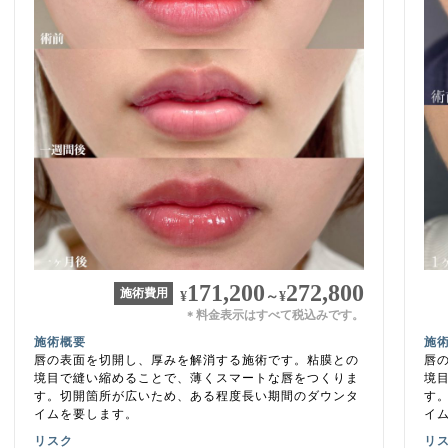
171,200
272,800
施術費用
¥
～
¥
料金表示はすべて税込みです。
＊
施術概要
施
唇の表面を切開し、厚みを解消する施術です。粘膜との
唇
境目で縫い縮めることで、薄くスマートな唇をつくりま
境
す。切開箇所が広いため、ある程度長い期間のダウンタ
す
イムを要します。
イ
リスク
リ