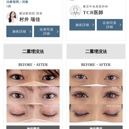
治療期間／回数
1回
東京中央美容外科
TCB医師
横浜駅前院 院長
村井 瑞佳
症例写真
施術詳細
詳細
症例写真
施術詳細
詳細
二重埋没法
二重埋没法
BEFORE・AFTER
BEFORE・AFTER
施術費用
施術費用