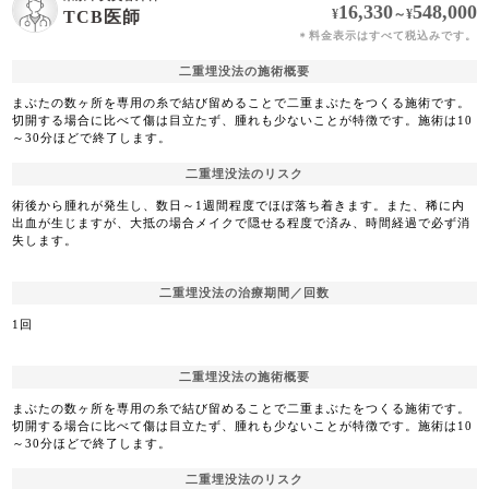
16,330
548,000
¥
～
¥
TCB医師
料金表示はすべて税込みです。
＊
二重埋没法の施術概要
まぶたの数ヶ所を専用の糸で結び留めることで二重まぶたをつくる施術です。
切開する場合に比べて傷は目立たず、腫れも少ないことが特徴です。施術は10
～30分ほどで終了します。
二重埋没法のリスク
術後から腫れが発生し、数日～1週間程度でほぼ落ち着きます。また、稀に内
出血が生じますが、大抵の場合メイクで隠せる程度で済み、時間経過で必ず消
失します。
二重埋没法の治療期間／回数
1回
二重埋没法の施術概要
まぶたの数ヶ所を専用の糸で結び留めることで二重まぶたをつくる施術です。
切開する場合に比べて傷は目立たず、腫れも少ないことが特徴です。施術は10
～30分ほどで終了します。
二重埋没法のリスク