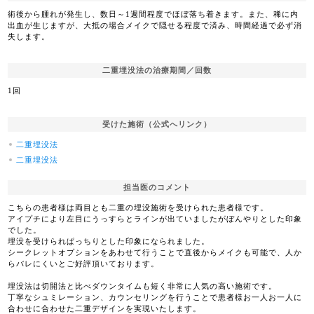
術後から腫れが発生し、数日～1週間程度でほぼ落ち着きます。また、稀に内
出血が生じますが、大抵の場合メイクで隠せる程度で済み、時間経過で必ず消
失します。
二重埋没法の治療期間／回数
1回
受けた施術（公式へリンク）
二重埋没法
二重埋没法
担当医のコメント
こちらの患者様は両目とも二重の埋没施術を受けられた患者様です。
アイプチにより左目にうっすらとラインが出ていましたがぼんやりとした印象
でした。
埋没を受けられぱっちりとした印象になられました。
シークレットオプションをあわせて行うことで直後からメイクも可能で、人か
らバレにくいとご好評頂いております。
埋没法は切開法と比べダウンタイムも短く非常に人気の高い施術です。
丁寧なシュミレーション、カウンセリングを行うことで患者様お一人お一人に
合わせに合わせた二重デザインを実現いたします。