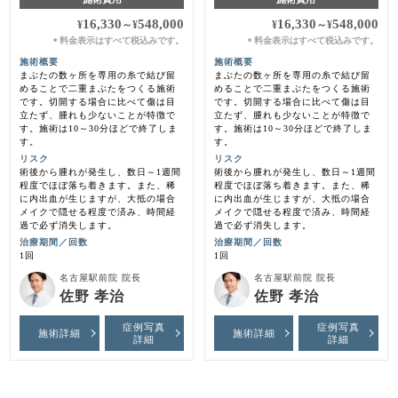
16,330
548,000
16,330
548,000
¥
～
¥
¥
～
¥
料金表示はすべて税込みです。
料金表示はすべて税込みです。
＊
＊
施術概要
施術概要
まぶたの数ヶ所を専用の糸で結び留
まぶたの数ヶ所を専用の糸で結び留
めることで二重まぶたをつくる施術
めることで二重まぶたをつくる施術
です。切開する場合に比べて傷は目
です。切開する場合に比べて傷は目
立たず、腫れも少ないことが特徴で
立たず、腫れも少ないことが特徴で
す。施術は10～30分ほどで終了しま
す。施術は10～30分ほどで終了しま
す。
す。
リスク
リスク
術後から腫れが発生し、数日～1週間
術後から腫れが発生し、数日～1週間
程度でほぼ落ち着きます。また、稀
程度でほぼ落ち着きます。また、稀
に内出血が生じますが、大抵の場合
に内出血が生じますが、大抵の場合
メイクで隠せる程度で済み、時間経
メイクで隠せる程度で済み、時間経
過で必ず消失します。
過で必ず消失します。
治療期間／回数
治療期間／回数
1回
1回
名古屋駅前院 院長
名古屋駅前院 院長
佐野 孝治
佐野 孝治
症例写真
症例写真
施術詳細
施術詳細
詳細
詳細