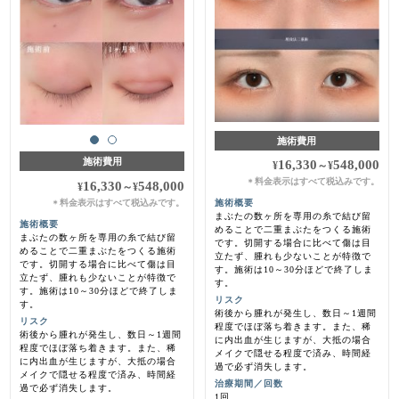
施術費用
施術費用
16,330
548,000
¥
～
¥
料金表示はすべて税込みです。
＊
16,330
548,000
¥
～
¥
料金表示はすべて税込みです。
施術概要
＊
まぶたの数ヶ所を専用の糸で結び留
施術概要
めることで二重まぶたをつくる施術
まぶたの数ヶ所を専用の糸で結び留
です。切開する場合に比べて傷は目
めることで二重まぶたをつくる施術
立たず、腫れも少ないことが特徴で
です。切開する場合に比べて傷は目
す。施術は10～30分ほどで終了しま
立たず、腫れも少ないことが特徴で
す。
す。施術は10～30分ほどで終了しま
リスク
す。
術後から腫れが発生し、数日～1週間
リスク
程度でほぼ落ち着きます。また、稀
術後から腫れが発生し、数日～1週間
に内出血が生じますが、大抵の場合
程度でほぼ落ち着きます。また、稀
メイクで隠せる程度で済み、時間経
に内出血が生じますが、大抵の場合
過で必ず消失します。
メイクで隠せる程度で済み、時間経
治療期間／回数
過で必ず消失します。
1回