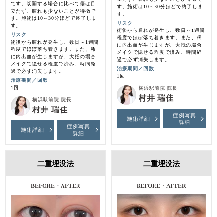
です。切開する場合に比べて傷は目
す。施術は10～30分ほどで終了しま
立たず、腫れも少ないことが特徴で
す。
す。施術は10～30分ほどで終了しま
リスク
す。
術後から腫れが発生し、数日～1週間
リスク
程度でほぼ落ち着きます。また、稀
術後から腫れが発生し、数日～1週間
に内出血が生じますが、大抵の場合
程度でほぼ落ち着きます。また、稀
メイクで隠せる程度で済み、時間経
に内出血が生じますが、大抵の場合
過で必ず消失します。
メイクで隠せる程度で済み、時間経
治療期間／回数
過で必ず消失します。
1回
治療期間／回数
1回
横浜駅前院 院長
村井 瑞佳
横浜駅前院 院長
村井 瑞佳
症例写真
施術詳細
詳細
症例写真
施術詳細
詳細
二重埋没法
二重埋没法
施術前・施術後・１ヶ月後
BEFORE・AFTER