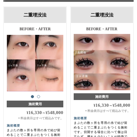
二重埋没法
二重埋没法
施術前・1ヵ月後
BEFORE・AFTER
施術費用
施術費用
16,330
548,000
¥
～
¥
料金表示はすべて税込みです。
＊
16,330
548,000
¥
～
¥
料金表示はすべて税込みです。
施術概要
＊
まぶたの数ヶ所を専用の糸で結び留
施術概要
めることで二重まぶたをつくる施術
まぶたの数ヶ所を専用の糸で結び留
です。切開する場合に比べて傷は目
めることで二重まぶたをつくる施術
立たず、腫れも少ないことが特徴で