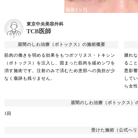
東京中央美容外科
TCB医師
眉間のしわ治療（ボトックス）の施術概要
筋肉の働きを弱める効果をもつボツリヌス・トキシン
腫れ
（ボトックス）を注入し、固まった筋肉を緩めシワを
るこ
消す施術です。注射のみで済むため患部への負担が少
悪影
なく傷跡も残りません。
して
ら女性
眉間のしわ治療（ボトックス）
1回
受けた施術（公式へリ