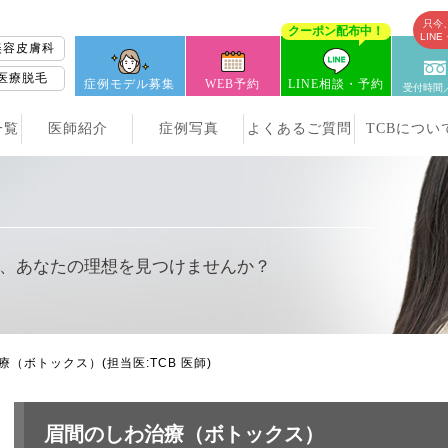
只今
クーポン配布中！
LIN
美容皮膚科
医療脱毛
症例モデル募集
WEB予約
LINE相談・予約
受付時間／
一覧
医師紹介
症例写真
よくあるご質問
TCBについ
、
あなたの理想を見つけませんか？
療（ボトックス）
(担当医:TCB 医師)
眉間のしわ治療（ボトックス）