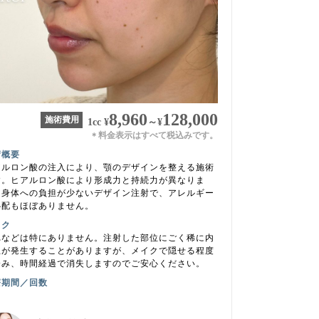
8,960
128,000
施術費用
1cc
¥
～
¥
料金表示はすべて税込みです。
＊
術概要
アルロン酸の注入により、顎のデザインを整える施術
す。ヒアルロン酸により形成力と持続力が異なりま
。身体への負担が少ないデザイン注射で、アレルギー
心配もほぼありません。
スク
れなどは特にありません。注射した部位にごく稀に内
血が発生することがありますが、メイクで隠せる程度
済み、時間経過で消失しますのでご安心ください。
療期間／回数