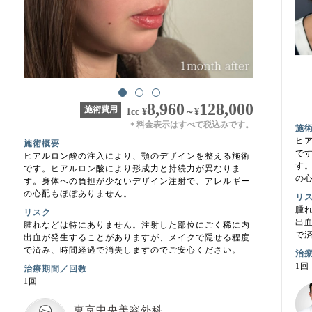
8,960
128,000
施術費用
1cc
¥
～
¥
料金表示はすべて税込みです。
＊
施
ヒ
施術概要
で
ヒアルロン酸の注入により、顎のデザインを整える施術
す
です。ヒアルロン酸により形成力と持続力が異なりま
の
す。身体への負担が少ないデザイン注射で、アレルギー
の心配もほぼありません。
リ
腫
リスク
出
腫れなどは特にありません。注射した部位にごく稀に内
で
出血が発生することがありますが、メイクで隠せる程度
で済み、時間経過で消失しますのでご安心ください。
治
1回
治療期間／回数
1回
東京中央美容外科