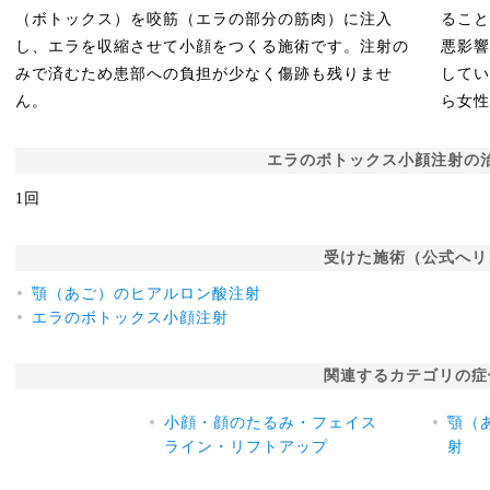
（ボトックス）を咬筋（エラの部分の筋肉）に注入
るこ
し、エラを収縮させて小顔をつくる施術です。注射の
悪影
みで済むため患部への負担が少なく傷跡も残りませ
して
ん。
ら女性
エラのボトックス小顔注射の
1回
受けた施術（公式へリ
顎（あご）のヒアルロン酸注射
エラのボトックス小顔注射
関連するカテゴリの症
小顔・顔のたるみ・フェイス
顎（
ライン・リフトアップ
射