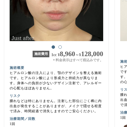
8,960
128,000
施術費用
1cc
¥
～
¥
料金表示はすべて税込みです。
＊
施
ヒ
施術概要
で
ヒアルロン酸の注入により、顎のデザインを整える施術
す
です。ヒアルロン酸により形成力と持続力が異なりま
の
す。身体への負担が少ないデザイン注射で、アレルギー
の心配もほぼありません。
リ
腫
リスク
出
腫れなどは特にありません。注射した部位にごく稀に内
で
出血が発生することがありますが、メイクで隠せる程度
で済み、時間経過で消失しますのでご安心ください。
治
1回
治療期間／回数
1回