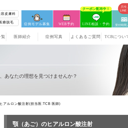
只今
クーポン配布中！
LIN
美容皮膚科
医療脱毛
症例モデル募集
WEB予約
LINE相談・予約
受付時間／
一覧
医師紹介
症例写真
よくあるご質問
TCBについ
、
あなたの理想を見つけませんか？
ヒアルロン酸注射
(担当医:TCB 医師)
顎（あご）のヒアルロン酸注射