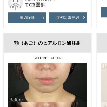
TCB医師
施術詳細
症例写真
詳細
顎（あご）のヒアルロン酸注射