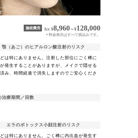
8,960
128,000
施術費用
1cc
¥
～
¥
料金表示はすべて税込みです。
＊
顎（あご）のヒアルロン酸注射のリスク
などは特にありません。注射した部位にごく稀に
血が発生することがありますが、メイクで隠せる
で済み、時間経過で消失しますのでご安心くださ
の治療期間／回数
エラのボトックス小顔注射のリスク
などは特にありません。ごく稀に内出血が発生す