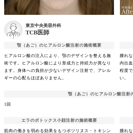
東京中央美容外科
TCB医師
顎（あご）のヒアルロン酸注射の施術概要
ヒアルロン酸の注入により、顎のデザインを整える施
腫れ
術です。ヒアルロン酸により形成力と持続力が異なり
内出
ます。身体への負担が少ないデザイン注射で、アレル
程度
ギーの心配もほぼありません。
い。
顎（あご）のヒアルロン酸注射
1回
エラのボトックス小顔注射の施術概要
筋肉の働きを弱める効果をもつボツリヌス・トキシン
腫れ