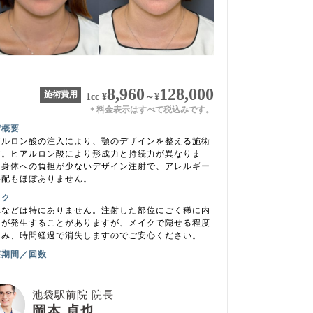
8,960
128,000
施術費用
1cc
¥
～
¥
料金表示はすべて税込みです。
＊
術概要
アルロン酸の注入により、顎のデザインを整える施術
す。ヒアルロン酸により形成力と持続力が異なりま
。身体への負担が少ないデザイン注射で、アレルギー
心配もほぼありません。
スク
れなどは特にありません。注射した部位にごく稀に内
血が発生することがありますが、メイクで隠せる程度
済み、時間経過で消失しますのでご安心ください。
療期間／回数
池袋駅前院 院長
岡本 卓也