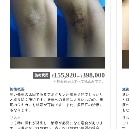
155,920
398,000
施術費用
¥
～
¥
料金表示はすべて税込みです。
＊
施術概要
施
臭い発生の原因であるアポクリン汗腺を切開でしっかり
臭
と取り除く施術です。身体への負担は大きいものの、重
と
度のワキガにも対応が可能です。また、多汗症の治療に
度
もなります。
も
リスク
リ
ごく稀に腫れが発生し、治療が必要になる場合がありま
ご
す。皮膚がかぶれやすい、赤くなりやすい体質の場合、
す