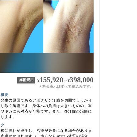
155,920
398,000
施術費用
¥
～
¥
料金表示はすべて税込みです。
＊
術概要
い発生の原因であるアポクリン汗腺を切開でしっかり
取り除く施術です。身体への負担は大きいものの、重
のワキガにも対応が可能です。また、多汗症の治療に
なります。
スク
く稀に腫れが発生し、治療が必要になる場合がありま
。皮膚がかぶれやすい、赤くなりやすい体質の場合、