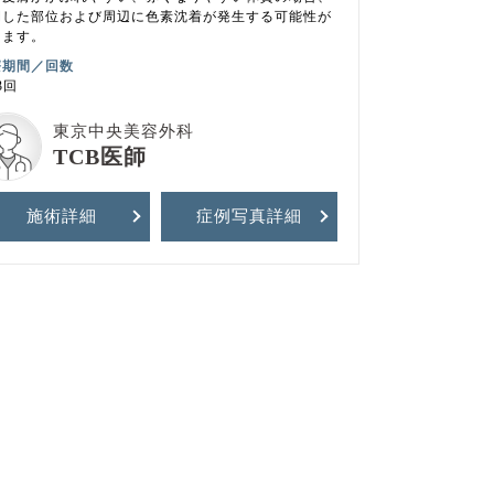
開した部位および周辺に色素沈着が発生する可能性が
ります。
療期間／回数
3回
東京中央美容外科
TCB医師
施術詳細
症例写真
詳細