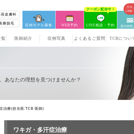
只今
クーポン配布中！
LIN
美容皮膚科
医療脱毛
症例モデル募集
WEB予約
LINE相談・予約
受付時間／
一覧
医師紹介
症例写真
よくあるご質問
TCBについ
、
あなたの理想を見つけませんか？
症治療
(担当医:TCB 医師)
ワキガ・多汗症治療