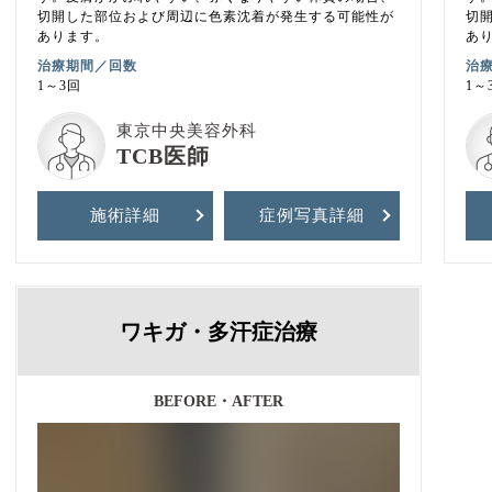
切開した部位および周辺に色素沈着が発生する可能性が
切
あります。
あ
治療期間／回数
治
1～3回
1～
東京中央美容外科
TCB医師
施術詳細
症例写真
詳細
ワキガ・多汗症治療
BEFORE・AFTER