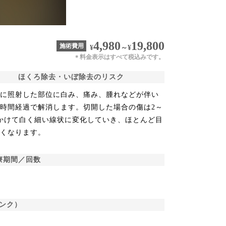
4,980
19,800
施術費用
¥
～
¥
料金表示はすべて税込みです。
＊
ほくろ除去・いぼ除去のリスク
的に照射した部位に白み、痛み、腫れなどが伴い
時間経過で解消します。切開した場合の傷は2～
かけて白く細い線状に変化していき、ほとんど目
なくなります。
療期間／回数
ンク）