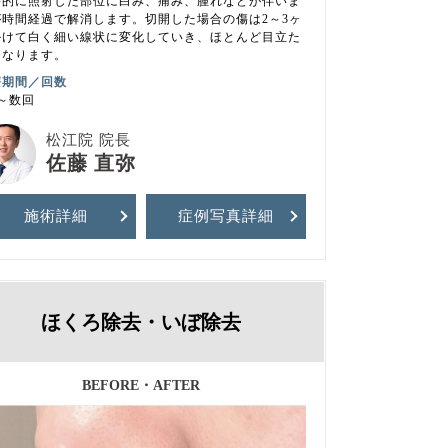
時的に照射した部位に白み、痛み、腫れなどが伴いま
が時間経過で解消します。切開した場合の傷は2～3ヶ
かけて白く細い線状に変化していき、ほとんど目立た
くなります。
療期間／回数
～数回
松江院 院長
佐藤 直弥
施術詳細
症例写真
詳細
ほくろ除去・いぼ除去
BEFORE・AFTER