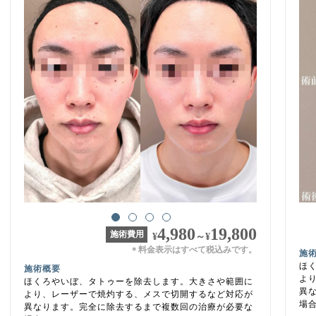
4,980
19,800
施術費用
¥
～
¥
料金表示はすべて税込みです。
＊
施
ほ
施術概要
よ
ほくろやいぼ、タトゥーを除去します。大きさや範囲に
異
より、レーザーで焼灼する、メスで切開するなど対応が
場
異なります。完全に除去するまで複数回の治療が必要な