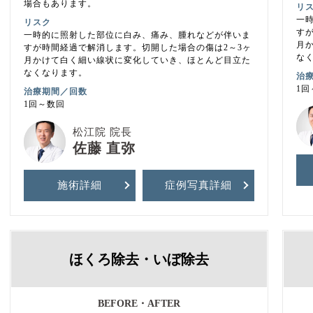
場合もあります。
リ
一
リスク
す
一時的に照射した部位に白み、痛み、腫れなどが伴いま
月
すが時間経過で解消します。切開した場合の傷は2～3ヶ
な
月かけて白く細い線状に変化していき、ほとんど目立た
なくなります。
治
1回
治療期間／回数
1回～数回
松江院 院長
佐藤 直弥
施術詳細
症例写真
詳細
ほくろ除去・いぼ除去