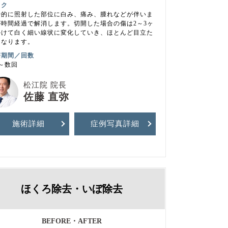
スク
時的に照射した部位に白み、痛み、腫れなどが伴いま
が時間経過で解消します。切開した場合の傷は2～3ヶ
かけて白く細い線状に変化していき、ほとんど目立た
くなります。
療期間／回数
～数回
松江院 院長
佐藤 直弥
施術詳細
症例写真
詳細
ほくろ除去・いぼ除去
BEFORE・AFTER