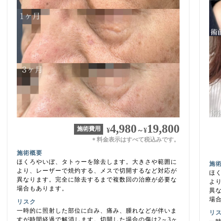
4,980
19,800
施術費用
¥
～
¥
料金表示はすべて税込みです。
＊
施術概要
ほくろやいぼ、タトゥーを除去します。大きさや範囲に
施
より、レーザーで焼灼する、メスで切開するなど対応が
ほ
異なります。完全に除去するまで複数回の治療が必要な
よ
場合もあります。
異
場
リスク
一時的に照射した部位に白み、痛み、腫れなどが伴いま
リ
すが時間経過で解消します。切開した場合の傷は2～3ヶ