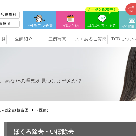
只今
クーポン配布中！
LIN
美容皮膚科
医療脱毛
症例モデル募集
WEB予約
LINE相談・予約
受付時間／
一覧
医師紹介
症例写真
よくあるご質問
TCBについ
、
あなたの理想を見つけませんか？
いぼ除去
(担当医:TCB 医師)
ほくろ除去・いぼ除去