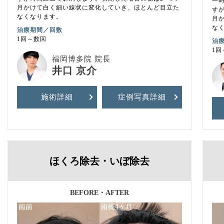
一
月かけて白く細い線状に変化していき、ほとんど目立た
す
なくなります。
月
な
治療期間／回数
1回～数回
治
1回
福岡博多院 院長
井口 京介
施術詳細
症例写真
詳細
ほくろ除去・いぼ除去