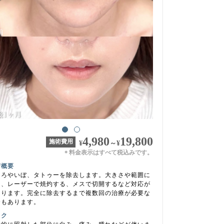
4,980
19,800
施術費用
¥
～
¥
料金表示はすべて税込みです。
＊
術概要
くろやいぼ、タトゥーを除去します。大きさや範囲に
り、レーザーで焼灼する、メスで切開するなど対応が
なります。完全に除去するまで複数回の治療が必要な
合もあります。
スク