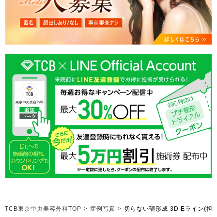
TCB東京中央美容外科TOP
>
症例写真
>
切らない顎形成 3D Eライン
(担