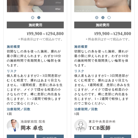
施術費用
施術費用
99,900
294,800
99,900
294,800
¥
～
¥
¥
～
¥
料金表示はすべて税込みです。
料金表示はすべて税込みです。
＊
＊
施術概要
施術概要
切開なしの糸を使った施術。腫れが
切開なしの糸を使った施術。腫れが
最小限に抑えられます。わずか10分
最小限に抑えられます。わずか10分
の施術時間で長期間美しい輪郭を保
の施術時間で長期間美しい輪郭を保
ちます。
ちます。
リスク
リスク
個人差もありますが2～3日間患部が
個人差もありますが2～3日間患部が
むくむ程度で、腫れはあまり目立ち
むくむ程度で、腫れはあまり目立ち
ません。1週間程度、患部に赤みを生
ません。1週間程度、患部に赤みを生
じますが、メイクで隠せる程度の小
じますが、メイクで隠せる程度の小
さなものです。稀に患部に内出血を
さなものです。稀に患部に内出血を
生じますが、1～2週間で軽快します
生じますが、1～2週間で軽快します
のでご安心ください。
のでご安心ください。
治療期間／回数
治療期間／回数
1回
1回
池袋駅前院 院長
東京中央美容外科
岡本 卓也
TCB医師