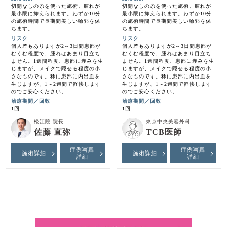
切開なしの糸を使った施術。腫れが
切開なしの糸を使った施術。腫れが
最小限に抑えられます。わずか10分
最小限に抑えられます。わずか10分
の施術時間で長期間美しい輪郭を保
の施術時間で長期間美しい輪郭を保
ちます。
ちます。
リスク
リスク
個人差もありますが2～3日間患部が
個人差もありますが2～3日間患部が
むくむ程度で、腫れはあまり目立ち
むくむ程度で、腫れはあまり目立ち
ません。1週間程度、患部に赤みを生
ません。1週間程度、患部に赤みを生
じますが、メイクで隠せる程度の小
じますが、メイクで隠せる程度の小
さなものです。稀に患部に内出血を
さなものです。稀に患部に内出血を
生じますが、1～2週間で軽快します
生じますが、1～2週間で軽快します
のでご安心ください。
のでご安心ください。
治療期間／回数
治療期間／回数
1回
1回
松江院 院長
東京中央美容外科
佐藤 直弥
TCB医師
症例写真
症例写真
施術詳細
施術詳細
詳細
詳細