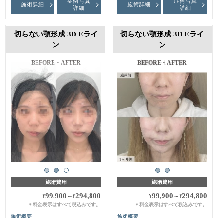
症例写真
症例写真
施術詳細
施術詳細
詳細
詳細
切らない顎形成 3D Eライ
切らない顎形成 3D Eライ
ン
ン
施術前・1ヶ月後
施術費用
施術費用
99,900
294,800
99,900
294,800
¥
～
¥
¥
～
¥
料金表示はすべて税込みです。
料金表示はすべて税込みです。
＊
＊
施術概要
施術概要