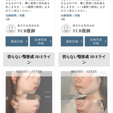
さなものです。稀に患部に内出血を
さなものです。稀に患部に内出血を
生じますが、1～2週間で軽快します
生じますが、1～2週間で軽快します
のでご安心ください。
のでご安心ください。
治療期間／回数
治療期間／回数
1回
1回
東京中央美容外科
東京中央美容外科
TCB医師
TCB医師
症例写真
症例写真
施術詳細
施術詳細
詳細
詳細
切らない顎形成 3D Eライ
切らない顎形成 3D Eライ
ン
ン