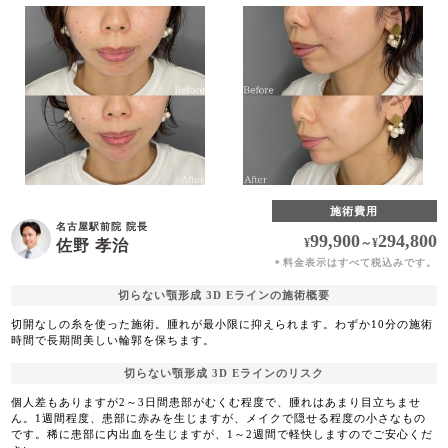
施術費用
名古屋駅前院 院長
99,900
294,800
¥
～
¥
佐野 孝治
料金表示はすべて税込みです。
＊
切らない顎形成 3D Eラインの施術概要
切開なしの糸を使った施術。腫れが最小限に抑えられます。わずか10分の施術
時間で長期間美しい輪郭を保ちます。
切らない顎形成 3D Eラインのリスク
個人差もありますが2～3日間患部がむくむ程度で、腫れはあまり目立ちませ
ん。1週間程度、患部に赤みを生じますが、メイクで隠せる程度の小さなもの
です。稀に患部に内出血を生じますが、1～2週間で軽快しますのでご安心くだ