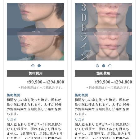
施術費用
施術費用
99,900
294,800
99,900
294,800
¥
～
¥
¥
～
¥
料金表示はすべて税込みです。
料金表示はすべて税込みです。
＊
＊
施術概要
施術概要
切開なしの糸を使った施術。腫れが
切開なしの糸を使った施術。腫れが
最小限に抑えられます。わずか10分
最小限に抑えられます。わずか10分
の施術時間で長期間美しい輪郭を保
の施術時間で長期間美しい輪郭を保
ちます。
ちます。
リスク
リスク
個人差もありますが2～3日間患部が
個人差もありますが2～3日間患部が
むくむ程度で、腫れはあまり目立ち
むくむ程度で、腫れはあまり目立ち
ません。1週間程度、患部に赤みを生
ません。1週間程度、患部に赤みを生
じますが、メイクで隠せる程度の小
じますが、メイクで隠せる程度の小