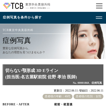
TCB東京中央美容外科
症例写真
豊富な症例写真から、
あなたの理想を見つけませんか？
切らない顎形成 3D Eライン
(担当医:名古屋駅前院 佐野 孝治 医師)
No. 00001868、症例写真
更新日：2022.06.11 /
登録日：2022.06.11
患者様の年齢：40代
患者様の性別：女性
BEFORE・AFTER
術前・術直後