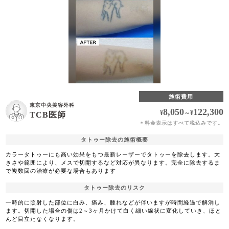
施術費用
東京中央美容外科
8,050
122,300
¥
～
¥
TCB医師
料金表示はすべて税込みです。
＊
タトゥー除去の施術概要
カラータトゥーにも高い効果をもつ最新レーザーでタトゥーを除去します。大
きさや範囲により、メスで切開するなど対応が異なります。完全に除去するま
で複数回の治療が必要な場合もあります
タトゥー除去のリスク
一時的に照射した部位に白み、痛み、腫れなどが伴いますが時間経過で解消し
ます。切開した場合の傷は2～3ヶ月かけて白く細い線状に変化していき、ほと
んど目立たなくなります。