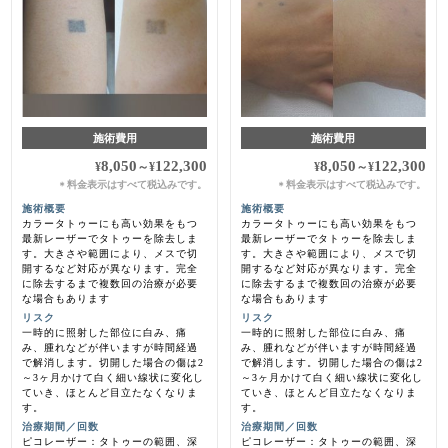
施術費用
施術費用
8,050
122,300
8,050
122,300
¥
～
¥
¥
～
¥
料金表示はすべて税込みです。
料金表示はすべて税込みです。
＊
＊
施術概要
施術概要
カラータトゥーにも高い効果をもつ
カラータトゥーにも高い効果をもつ
最新レーザーでタトゥーを除去しま
最新レーザーでタトゥーを除去しま
す。大きさや範囲により、メスで切
す。大きさや範囲により、メスで切
開するなど対応が異なります。完全
開するなど対応が異なります。完全
に除去するまで複数回の治療が必要
に除去するまで複数回の治療が必要
な場合もあります
な場合もあります
リスク
リスク
一時的に照射した部位に白み、痛
一時的に照射した部位に白み、痛
み、腫れなどが伴いますが時間経過
み、腫れなどが伴いますが時間経過
で解消します。切開した場合の傷は2
で解消します。切開した場合の傷は2
～3ヶ月かけて白く細い線状に変化し
～3ヶ月かけて白く細い線状に変化し
ていき、ほとんど目立たなくなりま
ていき、ほとんど目立たなくなりま
す。
す。
治療期間／回数
治療期間／回数
ピコレーザー：タトゥーの範囲、深
ピコレーザー：タトゥーの範囲、深