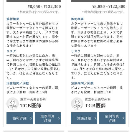
8,050
122,300
8,050
122,300
¥
～
¥
¥
～
¥
料金表示はすべて税込みです。
料金表示はすべて税込みです。
＊
＊
施術概要
施術概要
カラータトゥーにも高い効果をもつ
カラータトゥーにも高い効果をもつ
最新レーザーでタトゥーを除去しま
最新レーザーでタトゥーを除去しま
す。大きさや範囲により、メスで切
す。大きさや範囲により、メスで切
開するなど対応が異なります。完全
開するなど対応が異なります。完全
に除去するまで複数回の治療が必要
に除去するまで複数回の治療が必要
な場合もあります
な場合もあります
リスク
リスク
一時的に照射した部位に白み、痛
一時的に照射した部位に白み、痛
み、腫れなどが伴いますが時間経過
み、腫れなどが伴いますが時間経過
で解消します。切開した場合の傷は2
で解消します。切開した場合の傷は2
～3ヶ月かけて白く細い線状に変化し
～3ヶ月かけて白く細い線状に変化し
ていき、ほとんど目立たなくなりま
ていき、ほとんど目立たなくなりま
す。
す。
治療期間／回数
治療期間／回数
ピコレーザー：タトゥーの範囲、深
ピコレーザー：タトゥーの範囲、深
さにより変動 切開法：3回
さにより変動 切開法：3回
東京中央美容外科
東京中央美容外科
TCB医師
TCB医師
症例写真
症例写真
施術詳細
施術詳細
詳細
詳細