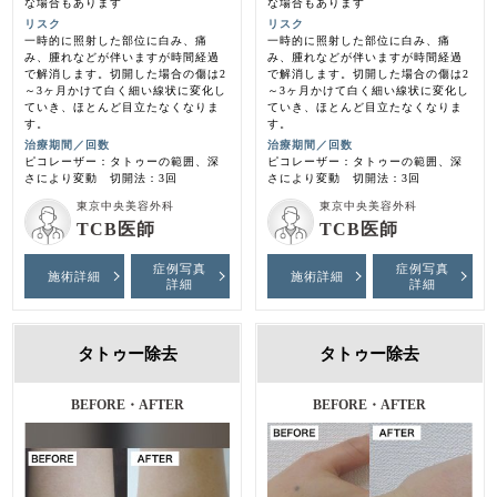
な場合もあります
な場合もあります
リスク
リスク
一時的に照射した部位に白み、痛
一時的に照射した部位に白み、痛
み、腫れなどが伴いますが時間経過
み、腫れなどが伴いますが時間経過
で解消します。切開した場合の傷は2
で解消します。切開した場合の傷は2
～3ヶ月かけて白く細い線状に変化し
～3ヶ月かけて白く細い線状に変化し
ていき、ほとんど目立たなくなりま
ていき、ほとんど目立たなくなりま
す。
す。
治療期間／回数
治療期間／回数
ピコレーザー：タトゥーの範囲、深
ピコレーザー：タトゥーの範囲、深
さにより変動 切開法：3回
さにより変動 切開法：3回
東京中央美容外科
東京中央美容外科
TCB医師
TCB医師
症例写真
症例写真
施術詳細
施術詳細
詳細
詳細
タトゥー除去
タトゥー除去
BEFORE・AFTER
BEFORE・AFTER