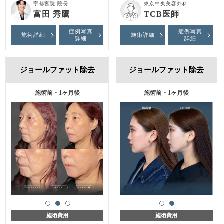
宇都宮院 院長
東京中央美容外科
富田 秀鷹
TCB医師
症例写真
症例写真
施術詳細
施術詳細
詳細
詳細
ジョールファット除去
ジョールファット除去
施術前・1ヶ月後
施術前・1ヶ月後
施術費用
施術費用