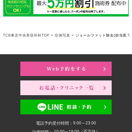
TCB東京中央美容外科TOP
>
症例写真
>
ジョールファット除去
(担当医:T
9:00～23:00
電話予約受付時間：
10:00～19:00（不定休）
診療時間：