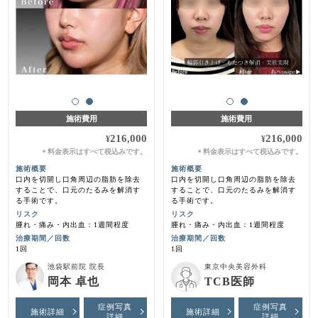
施術費用
施術費用
216,000
216,000
¥
¥
料金表示はすべて税込みです。
料金表示はすべて税込みです。
＊
＊
施術概要
施術概要
口内を切開し口角周辺の脂肪を除去
口内を切開し口角周辺の脂肪を除去
することで、口元のたるみを解消す
することで、口元のたるみを解消す
る手術です。
る手術です。
リスク
リスク
腫れ・痛み・内出血：1週間程度
腫れ・痛み・内出血：1週間程度
治療期間／回数
治療期間／回数
1回
1回
池袋駅前院 院長
東京中央美容外科
岡本 卓也
TCB医師
症例写真
症例写真
施術詳細
施術詳細
詳細
詳細