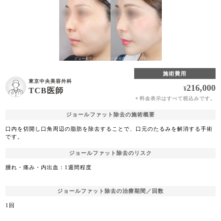
施術費用
東京中央美容外科
216,000
¥
TCB医師
料金表示はすべて税込みです。
＊
ジョールファット除去の施術概要
口内を切開し口角周辺の脂肪を除去することで、口元のたるみを解消する手術
です。
ジョールファット除去のリスク
腫れ・痛み・内出血：1週間程度
ジョールファット除去の治療期間／回数
1回