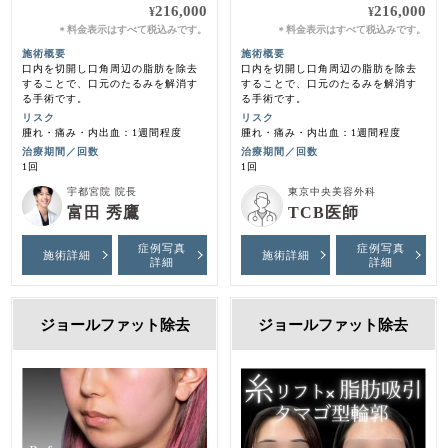
216,000
216,000
¥
¥
料金表示はすべて税込みです。
料金表示はすべて税込みです。
＊
＊
施術概要
施術概要
口内を切開し口角周辺の脂肪を除去
口内を切開し口角周辺の脂肪を除去
することで、口元のたるみを解消す
することで、口元のたるみを解消す
る手術です。
る手術です。
リスク
リスク
腫れ・痛み・内出血：1週間程度
腫れ・痛み・内出血：1週間程度
治療期間／回数
治療期間／回数
1回
1回
宇都宮院 院長
東京中央美容外科
富田 秀鷹
TCB医師
症例写真
症例写真
施術詳細
施術詳細
詳細
詳細
ジョールファット除去
ジョールファット除去