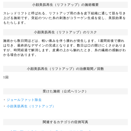
小顔美肌再生（リフトアップ）の施術概要
スレッドリフトと呼ばれる、リフトアップ用の糸を皮下組織に通して肌を引き
上げる施術です。突起のついた糸の刺激がコラーゲン生成を促し、美肌効果を
もたらします。
小顔美肌再生（リフトアップ）のリスク
施術から数日間ほどは、軽い痛みを伴う腫れが発生します。1週間前後で腫れ
は引き、最終的なデザインの完成となります。数日は口の開けにくさがありま
すが、時間経過で解消します。皮膚の上から触れたとき、糸の繊維の感触がわ
かる場合があります。
小顔美肌再生（リフトアップ）の治療期間／回数
1回
受けた施術（公式へリンク）
ジョールファット除去
小顔美肌再生（リフトアップ）
関連するカテゴリの症例写真