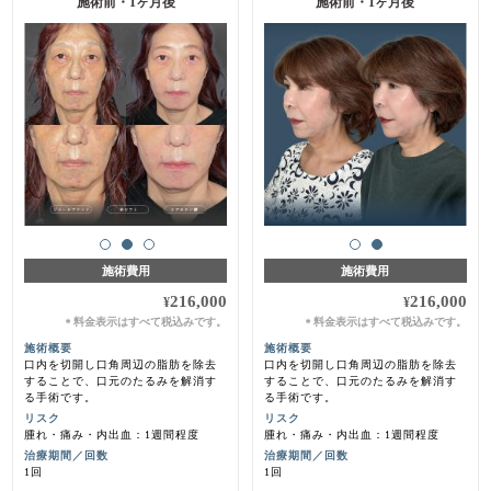
施術前・1ヶ月後
施術前・1ヶ月後
施術費用
施術費用
216,000
216,000
¥
¥
料金表示はすべて税込みです。
料金表示はすべて税込みです。
＊
＊
施術概要
施術概要
口内を切開し口角周辺の脂肪を除去
口内を切開し口角周辺の脂肪を除去
することで、口元のたるみを解消す
することで、口元のたるみを解消す
る手術です。
る手術です。
リスク
リスク
腫れ・痛み・内出血：1週間程度
腫れ・痛み・内出血：1週間程度
治療期間／回数
治療期間／回数
1回
1回