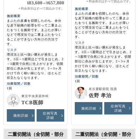
料金表示はすべて税込みです。
＊
83,600
657,800
¥
～
¥
料金表示はすべて税込みです。
施術概要
＊
まぶたの皮膚を切開したのち、余分
施術概要
な皮下組織の処理を行って二重まぶ
まぶたの皮膚を切開したのち、余分
たをつくる施術です。まぶたが厚い
な皮下組織の処理を行って二重まぶ
などで埋没法では二重まぶたをつく
たをつくる施術です。まぶたが厚い
ることができない方向けの方法で
などで埋没法では二重まぶたをつく
す。
ることができない方向けの方法で
リスク
す。
埋没法と比べ強い腫れが発生しま
リスク
す。5日～1週間ほどで引きはじめ、2
埋没法と比べ強い腫れが発生しま
～3週間で自然に仕上がります。切開
す。5日～1週間ほどで引きはじめ、2
部位に赤みが生じますが、2～3ヶ月
～3週間で自然に仕上がります。切開
かけて白く細い線になり、ほとんど
部位に赤みが生じますが、2～3ヶ月
目立たなくなります。
かけて白く細い線になり、ほとんど
治療期間／回数
目立たなくなります。
1回
治療期間／回数
1回
名古屋駅前院 院長
佐野 孝治
東京中央美容外科
TCB医師
症例写真
施術詳細
詳細
症例写真
施術詳細
詳細
二重切開法（全切開・部分
二重切開法（全切開・部分