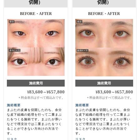
切開）
切開）
BEFORE・AFTER
BEFORE・AFTER
施術費用
施術費用
83,600
657,800
83,600
657,800
¥
～
¥
¥
～
¥
料金表示はすべて税込みです。
料金表示はすべて税込みです。
＊
＊
施術概要
施術概要
まぶたの皮膚を切開したのち、余分
まぶたの皮膚を切開したのち、余分
な皮下組織の処理を行って二重まぶ
な皮下組織の処理を行って二重まぶ
たをつくる施術です。まぶたが厚い
たをつくる施術です。まぶたが厚い
などで埋没法では二重まぶたをつく
などで埋没法では二重まぶたをつく
ることができない方向けの方法で
ることができない方向けの方法で
す。
す。
リスク
リスク