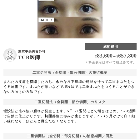
施術費用
東京中央美容外科
83,600
657,800
¥
～
¥
TCB医師
料金表示はすべて税込みです。
＊
二重切開法（全切開・部分切開）の施術概要
まぶたの皮膚を切開したのち、余分な皮下組織の処理を行って二重まぶたをつ
くる施術です。まぶたが厚いなどで埋没法では二重まぶたをつくることができ
ない方向けの方法です。
二重切開法（全切開・部分切開）のリスク
埋没法と比べ強い腫れが発生します。5日～1週間ほどで引きはじめ、2～3週間
で自然に仕上がります。切開部位に赤みが生じますが、2～3ヶ月かけて白く細
い線になり、ほとんど目立たなくなります。
二重切開法（全切開・部分切開）の治療期間／回数