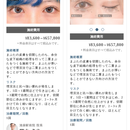
施術費用
施術費用
83,600
657,800
¥
～
¥
料金表示はすべて税込みです。
＊
83,600
657,800
¥
～
¥
料金表示はすべて税込みです。
施術概要
＊
まぶたの皮膚を切開したのち、余分
施術概要
な皮下組織の処理を行って二重まぶ
まぶたの皮膚を切開したのち、余分
たをつくる施術です。まぶたが厚い
な皮下組織の処理を行って二重まぶ
などで埋没法では二重まぶたをつく
たをつくる施術です。まぶたが厚い
ることができない方向けの方法で
などで埋没法では二重まぶたをつく
す。
ることができない方向けの方法で
リスク
す。
埋没法と比べ強い腫れが発生しま
リスク
す。5日～1週間ほどで引きはじめ、2
埋没法と比べ強い腫れが発生しま
～3週間で自然に仕上がります。切開
す。5日～1週間ほどで引きはじめ、2
部位に赤みが生じますが、2～3ヶ月
～3週間で自然に仕上がります。切開
かけて白く細い線になり、ほとんど
部位に赤みが生じますが、2～3ヶ月
目立たなくなります。
かけて白く細い線になり、ほとんど
治療期間／回数
目立たなくなります。
1回
治療期間／回数
1回
池袋駅前院 院長