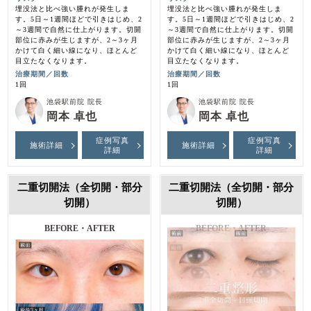
埋没法と比べ強い腫れが発生しま
埋没法と比べ強い腫れが発生しま
す。5日～1週間ほどで引きはじめ、2
す。5日～1週間ほどで引きはじめ、2
～3週間で自然に仕上がります。切開
～3週間で自然に仕上がります。切開
部位に赤みが生じますが、2～3ヶ月
部位に赤みが生じますが、2～3ヶ月
かけて白く細い線になり、ほとんど
かけて白く細い線になり、ほとんど
目立たなくなります。
目立たなくなります。
治療期間／回数
治療期間／回数
1回
1回
池袋駅前院 院長
池袋駅前院 院長
岡本 卓也
岡本 卓也
症例写真
症例写真
施術詳細
施術詳細
詳細
詳細
二重切開法（全切開・部分
二重切開法（全切開・部分
切開）
切開）
BEFORE・AFTER