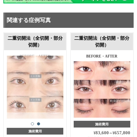
関連する症例写真
二重切開法（全切開・部分
二重切開法（全切開・部分
切開）
切開）
BEFORE・AFTER
施術費用
施術費用
83,600
657,800
¥
～
¥