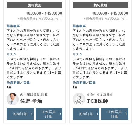
施術費用
施術費用
83,600
458,000
83,600
458,000
¥
～
¥
¥
～
¥
料金表示はすべて税込みです。
料金表示はすべて税込みです。
＊
＊
施術概要
施術概要
下まぶたの裏側を数ミリ切開し、余
下まぶたの裏側を数ミリ切開し、余
分な脂肪を取り除く施術です。目の
分な脂肪を取り除く施術です。目の
下のふくらみが目立つ・疲れて見え
下のふくらみが目立つ・疲れて見え
る・クマのように見えるという状態
る・クマのように見えるという状態
を改善します。
を改善します。
リスク
リスク
まぶたの裏側を切開するので傷跡は
まぶたの裏側を切開するので傷跡は
外からはわかりません。腫れは数日
外からはわかりません。腫れは数日
～1週間でほぼ落ち着きますが、より
～1週間でほぼ落ち着きますが、より
自然な仕上がりとなるまでに1ヶ月ほ
自然な仕上がりとなるまでに1ヶ月ほ
ど要します。
ど要します。
治療期間／回数
治療期間／回数
1回
1回
名古屋駅前院 院長
東京中央美容外科
佐野 孝治
TCB医師
症例写真
症例写真
施術詳細
施術詳細
詳細
詳細