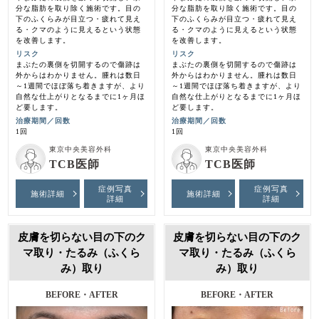
分な脂肪を取り除く施術です。目の
分な脂肪を取り除く施術です。目の
下のふくらみが目立つ・疲れて見え
下のふくらみが目立つ・疲れて見え
る・クマのように見えるという状態
る・クマのように見えるという状態
を改善します。
を改善します。
リスク
リスク
まぶたの裏側を切開するので傷跡は
まぶたの裏側を切開するので傷跡は
外からはわかりません。腫れは数日
外からはわかりません。腫れは数日
～1週間でほぼ落ち着きますが、より
～1週間でほぼ落ち着きますが、より
自然な仕上がりとなるまでに1ヶ月ほ
自然な仕上がりとなるまでに1ヶ月ほ
ど要します。
ど要します。
治療期間／回数
治療期間／回数
1回
1回
東京中央美容外科
東京中央美容外科
TCB医師
TCB医師
症例写真
症例写真
施術詳細
施術詳細
詳細
詳細
皮膚を切らない目の下のク
皮膚を切らない目の下のク
マ取り・たるみ（ふくら
マ取り・たるみ（ふくら
み）取り
み）取り
BEFORE・AFTER
BEFORE・AFTER