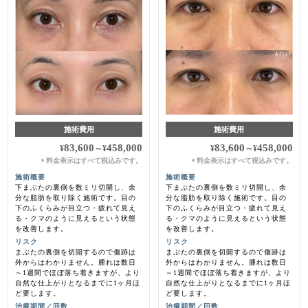
施術費用
施術費用
83,600
458,000
83,600
458,000
¥
～
¥
¥
～
¥
料金表示はすべて税込みです。
料金表示はすべて税込みです。
＊
＊
施術概要
施術概要
下まぶたの裏側を数ミリ切開し、余
下まぶたの裏側を数ミリ切開し、余
分な脂肪を取り除く施術です。目の
分な脂肪を取り除く施術です。目の
下のふくらみが目立つ・疲れて見え
下のふくらみが目立つ・疲れて見え
る・クマのように見えるという状態
る・クマのように見えるという状態
を改善します。
を改善します。
リスク
リスク
まぶたの裏側を切開するので傷跡は
まぶたの裏側を切開するので傷跡は
外からはわかりません。腫れは数日
外からはわかりません。腫れは数日
～1週間でほぼ落ち着きますが、より
～1週間でほぼ落ち着きますが、より
自然な仕上がりとなるまでに1ヶ月ほ
自然な仕上がりとなるまでに1ヶ月ほ
ど要します。
ど要します。
治療期間／回数
治療期間／回数