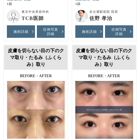
1回
1回
東京中央美容外科
名古屋駅前院 院長
TCB医師
佐野 孝治
症例写真
症例写真
施術詳細
施術詳細
詳細
詳細
皮膚を切らない目の下のク
皮膚を切らない目の下のク
マ取り・たるみ（ふくら
マ取り・たるみ（ふくら
み）取り
み）取り
BEFORE・AFTER
BEFORE・AFTER