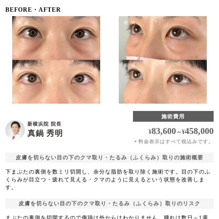
BEFORE・AFTER
施術費用
新横浜院 院長
83,600
458,000
¥
～
¥
真鍋 秀明
料金表示はすべて税込みです。
＊
皮膚を切らない目の下のクマ取り・たるみ（ふくらみ）取りの施術概要
下まぶたの裏側を数ミリ切開し、余分な脂肪を取り除く施術です。目の下のふ
くらみが目立つ・疲れて見える・クマのように見えるという状態を改善しま
す。
皮膚を切らない目の下のクマ取り・たるみ（ふくらみ）取りのリスク
まぶたの裏側を切開するので傷跡は外からはわかりません。腫れは数日～1週