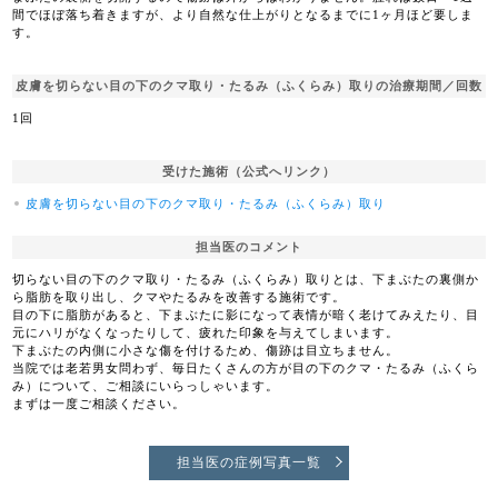
間でほぼ落ち着きますが、より自然な仕上がりとなるまでに1ヶ月ほど要しま
す。
皮膚を切らない目の下のクマ取り・たるみ（ふくらみ）取りの治療期間／回数
1回
受けた施術（公式へリンク）
皮膚を切らない目の下のクマ取り・たるみ（ふくらみ）取り
担当医のコメント
切らない目の下のクマ取り・たるみ（ふくらみ）取りとは、下まぶたの裏側か
ら脂肪を取り出し、クマやたるみを改善する施術です。
目の下に脂肪があると、下まぶたに影になって表情が暗く老けてみえたり、目
元にハリがなくなったりして、疲れた印象を与えてしまいます。
下まぶたの内側に小さな傷を付けるため、傷跡は目立ちません。
当院では老若男女問わず、毎日たくさんの方が目の下のクマ・たるみ（ふくら
み）について、ご相談にいらっしゃいます。
まずは一度ご相談ください。
担当医の症例写真一覧