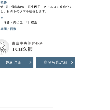
術概要
回の注射で脂肪溶解、再生因子、ヒアルロン酸成分を
入し、目の下のクマを改善します。
スク
れ・痛み・内出血：2日程度
療期間／回数
東京中央美容外科
TCB医師
施術詳細
症例写真
詳細