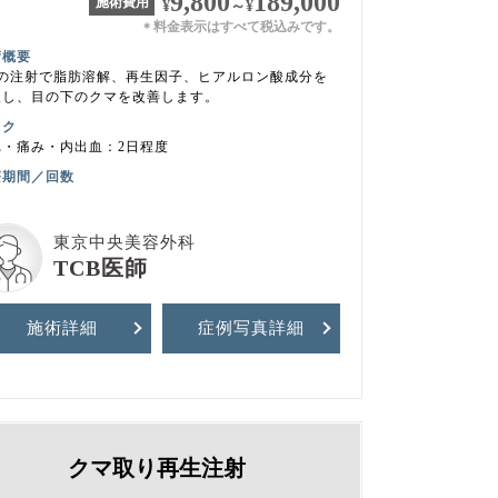
9,800
189,000
施術費用
¥
～
¥
料金表示はすべて税込みです。
＊
術概要
回の注射で脂肪溶解、再生因子、ヒアルロン酸成分を
入し、目の下のクマを改善します。
スク
れ・痛み・内出血：2日程度
療期間／回数
東京中央美容外科
TCB医師
施術詳細
症例写真
詳細
クマ取り再生注射