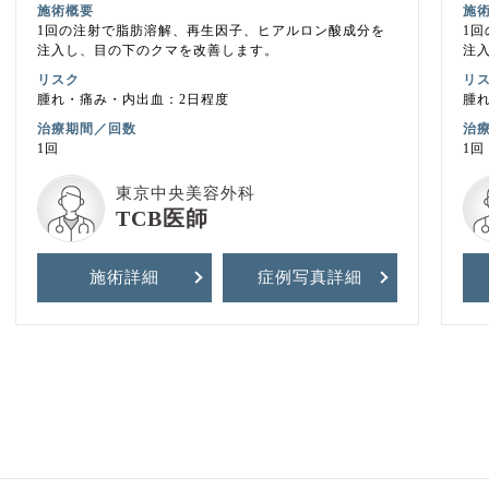
施術概要
施
1回の注射で脂肪溶解、再生因子、ヒアルロン酸成分を
1
注入し、目の下のクマを改善します。
注
リスク
リ
腫れ・痛み・内出血：2日程度
腫
治療期間／回数
治
1回
1回
東京中央美容外科
TCB医師
施術詳細
症例写真
詳細