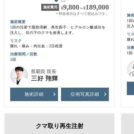
9,800
189,000
施術費用
¥
～
¥
料金表示はすべて税込みです。
＊
施
1
施術概要
注
1回の注射で脂肪溶解、再生因子、ヒアルロン酸成分を
注入し、目の下のクマを改善します。
リ
腫
リスク
腫れ・痛み・内出血：2日程度
治
1回
治療期間／回数
1回
那覇院 院長
三好 翔輝
施術詳細
症例写真
詳細
クマ取り再生注射