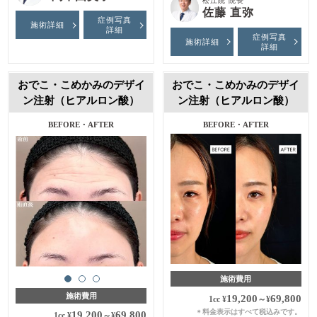
松江院 院長
佐藤 直弥
症例写真
施術詳細
詳細
症例写真
施術詳細
詳細
おでこ・こめかみのデザイ
おでこ・こめかみのデザイ
ン注射（ヒアルロン酸）
ン注射（ヒアルロン酸）
BEFORE・AFTER
施術費用
施術費用
19,200
69,800
1cc
¥
～
¥
料金表示はすべて税込みです。
＊
19,200
69,800
1cc
¥
～
¥