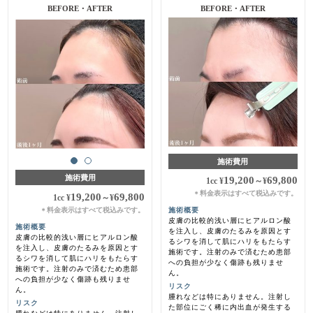
BEFORE・AFTER
施術費用
施術費用
19,200
69,800
1cc
¥
～
¥
料金表示はすべて税込みです。
＊
19,200
69,800
1cc
¥
～
¥
料金表示はすべて税込みです。
施術概要
＊
皮膚の比較的浅い層にヒアルロン酸
施術概要
を注入し、皮膚のたるみを原因とす
皮膚の比較的浅い層にヒアルロン酸
るシワを消して肌にハリをもたらす
を注入し、皮膚のたるみを原因とす
施術です。注射のみで済むため患部
るシワを消して肌にハリをもたらす
への負担が少なく傷跡も残りませ
施術です。注射のみで済むため患部
ん。
への負担が少なく傷跡も残りませ
リスク
ん。
腫れなどは特にありません。注射し
リスク
た部位にごく稀に内出血が発生する