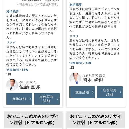
料金表示はすべて税込みです。
施術概要
＊
皮膚の比較的浅い層にヒアルロン酸
施術概要
を注入し、皮膚のたるみを原因とす
皮膚の比較的浅い層にヒアルロン酸
るシワを消して肌にハリをもたらす
を注入し、皮膚のたるみを原因とす
施術です。注射のみで済むため患部
るシワを消して肌にハリをもたらす
への負担が少なく傷跡も残りませ
施術です。注射のみで済むため患部
ん。
への負担が少なく傷跡も残りませ
リスク
ん。
腫れなどは特にありません。注射し
リスク
た部位にごく稀に内出血が発生する
腫れなどは特にありません。注射し
ことがありますが、メイクで隠せる
た部位にごく稀に内出血が発生する
程度で済み、時間経過で消失します
ことがありますが、メイクで隠せる
のでご安心ください。
程度で済み、時間経過で消失します
治療期間／回数
のでご安心ください。
1回
治療期間／回数
1回
池袋駅前院 院長
岡本 卓也
松江院 院長
佐藤 直弥
症例写真
施術詳細
詳細
症例写真
施術詳細
詳細
おでこ・こめかみのデザイ
おでこ・こめかみのデザイ
ン注射（ヒアルロン酸）
ン注射（ヒアルロン酸）