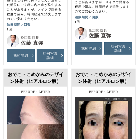
腫れなどは特にありません。注射し
ことがありますが、メイクで隠せる
た部位にごく稀に内出血が発生する
程度で済み、時間経過で消失します
ことがありますが、メイクで隠せる
のでご安心ください。
程度で済み、時間経過で消失します
治療期間／回数
のでご安心ください。
1回
治療期間／回数
1回
松江院 院長
佐藤 直弥
松江院 院長
佐藤 直弥
症例写真
施術詳細
詳細
症例写真
施術詳細
詳細
おでこ・こめかみのデザイ
おでこ・こめかみのデザイ
ン注射（ヒアルロン酸）
ン注射（ヒアルロン酸）
BEFORE・AFTER
BEFORE・AFTER