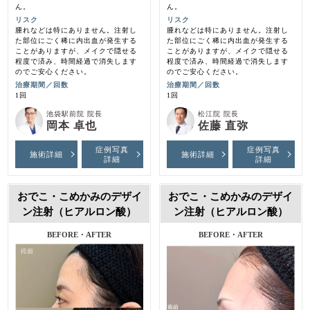
ん。
ん。
リスク
リスク
腫れなどは特にありません。注射し
腫れなどは特にありません。注射し
た部位にごく稀に内出血が発生する
た部位にごく稀に内出血が発生する
ことがありますが、メイクで隠せる
ことがありますが、メイクで隠せる
程度で済み、時間経過で消失します
程度で済み、時間経過で消失します
のでご安心ください。
のでご安心ください。
治療期間／回数
治療期間／回数
1回
1回
池袋駅前院 院長
松江院 院長
岡本 卓也
佐藤 直弥
症例写真
症例写真
施術詳細
施術詳細
詳細
詳細
おでこ・こめかみのデザイ
おでこ・こめかみのデザイ
ン注射（ヒアルロン酸）
ン注射（ヒアルロン酸）
BEFORE・AFTER