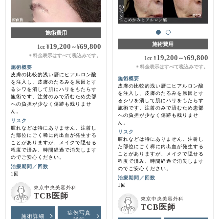
施術費用
施術費用
19,200
69,800
1cc
¥
～
¥
料金表示はすべて税込みです。
＊
19,200
69,800
1cc
¥
～
¥
料金表示はすべて税込みです。
施術概要
＊
皮膚の比較的浅い層にヒアルロン酸
施術概要
を注入し、皮膚のたるみを原因とす
皮膚の比較的浅い層にヒアルロン酸
るシワを消して肌にハリをもたらす
を注入し、皮膚のたるみを原因とす
施術です。注射のみで済むため患部
るシワを消して肌にハリをもたらす
への負担が少なく傷跡も残りませ
施術です。注射のみで済むため患部
ん。
への負担が少なく傷跡も残りませ
リスク
ん。
腫れなどは特にありません。注射し
リスク
た部位にごく稀に内出血が発生する
腫れなどは特にありません。注射し
ことがありますが、メイクで隠せる
た部位にごく稀に内出血が発生する
程度で済み、時間経過で消失します
ことがありますが、メイクで隠せる
のでご安心ください。
程度で済み、時間経過で消失します
治療期間／回数
のでご安心ください。
1回
治療期間／回数
1回
東京中央美容外科
TCB医師
東京中央美容外科
TCB医師
症例写真
施術詳細