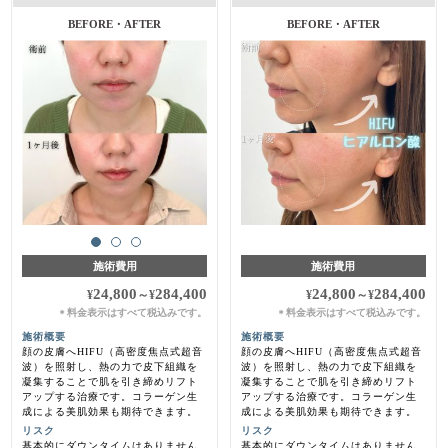
BEFORE・AFTER
施術費用
施術費用
24,800
284,400
24,800
284,400
¥
～
¥
¥
～
¥
料金表示はすべて税込みです。
料金表示はすべて税込みです。
＊
＊
施術概要
施術概要
顔の皮膚へHIFU（高密度焦点式超音
顔の皮膚へHIFU（高密度焦点式超音
波）を照射し、熱の力で皮下組織を
波）を照射し、熱の力で皮下組織を
凝集することで肌を引き締めリフト
凝集することで肌を引き締めリフト
アップする治療です。コラーゲン生
アップする治療です。コラーゲン生
成による美肌効果も期待できます。
成による美肌効果も期待できます。
リスク
リスク
基本的にダウンタイムはありません
基本的にダウンタイムはありません