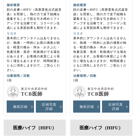
施術概要
施術概要
顔の皮膚へHIFU（高密度焦点式超音
顔の皮膚へHIFU（高密度焦点式超音
波）を照射し、熱の力で皮下組織を
波）を照射し、熱の力で皮下組織を
凝集することで肌を引き締めリフト
凝集することで肌を引き締めリフト
アップする治療です。コラーゲン生
アップする治療です。コラーゲン生
成による美肌効果も期待できます。
成による美肌効果も期待できます。
リスク
リスク
基本的にダウンタイムはありません
基本的にダウンタイムはありません
が、熱感・一時的にお肌の感覚が鈍
が、熱感・一時的にお肌の感覚が鈍
る・軽度の痛み・痒み・かさぶた・
る・軽度の痛み・痒み・かさぶた・
色素沈着・発赤・乾燥感がでる場合
色素沈着・発赤・乾燥感がでる場合
があります。お客様の体質により長
があります。お客様の体質により長
引く場合もありますが、時間経過と
引く場合もありますが、時間経過と
ともに消失しますので、ご安心くだ
ともに消失しますので、ご安心くだ
さい。
さい。
治療期間／回数
治療期間／回数
1回
1回
東京中央美容外科
東京中央美容外科
TCB医師
TCB医師
症例写真
症例写真
施術詳細
施術詳細
詳細
詳細
医療ハイフ（HIFU）
医療ハイフ（HIFU）