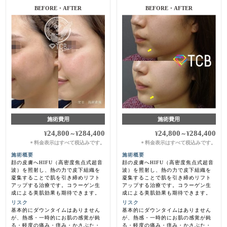
BEFORE・AFTER
BEFORE・AFTER
施術費用
施術費用
24,800
284,400
24,800
284,400
¥
～
¥
¥
～
¥
料金表示はすべて税込みです。
料金表示はすべて税込みです。
＊
＊
施術概要
施術概要
顔の皮膚へHIFU（高密度焦点式超音
顔の皮膚へHIFU（高密度焦点式超音
波）を照射し、熱の力で皮下組織を
波）を照射し、熱の力で皮下組織を
凝集することで肌を引き締めリフト
凝集することで肌を引き締めリフト
アップする治療です。コラーゲン生
アップする治療です。コラーゲン生
成による美肌効果も期待できます。
成による美肌効果も期待できます。
リスク
リスク
基本的にダウンタイムはありません
基本的にダウンタイムはありません
が、熱感・一時的にお肌の感覚が鈍
が、熱感・一時的にお肌の感覚が鈍
る・軽度の痛み・痒み・かさぶた・
る・軽度の痛み・痒み・かさぶた・