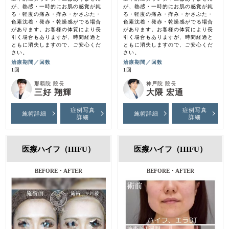
が、熱感・一時的にお肌の感覚が鈍
が、熱感・一時的にお肌の感覚が鈍
る・軽度の痛み・痒み・かさぶた・
る・軽度の痛み・痒み・かさぶた・
色素沈着・発赤・乾燥感がでる場合
色素沈着・発赤・乾燥感がでる場合
があります。お客様の体質により長
があります。お客様の体質により長
引く場合もありますが、時間経過と
引く場合もありますが、時間経過と
ともに消失しますので、ご安心くだ
ともに消失しますので、ご安心くだ
さい。
さい。
治療期間／回数
治療期間／回数
1回
1回
那覇院 院長
神戸院 院長
三好 翔輝
大隈 宏通
症例写真
症例写真
施術詳細
施術詳細
詳細
詳細
医療ハイフ（HIFU）
医療ハイフ（HIFU）
BEFORE・AFTER
BEFORE・AFTER