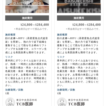
施術費用
施術費用
24,800
284,400
24,800
284,400
¥
～
¥
¥
～
¥
料金表示はすべて税込みです。
料金表示はすべて税込みです。
＊
＊
施術概要
施術概要
顔の皮膚へHIFU（高密度焦点式超音
顔の皮膚へHIFU（高密度焦点式超音
波）を照射し、熱の力で皮下組織を
波）を照射し、熱の力で皮下組織を
凝集することで肌を引き締めリフト
凝集することで肌を引き締めリフト
アップする治療です。コラーゲン生
アップする治療です。コラーゲン生
成による美肌効果も期待できます。
成による美肌効果も期待できます。
リスク
リスク
基本的にダウンタイムはありません
基本的にダウンタイムはありません
が、熱感・一時的にお肌の感覚が鈍
が、熱感・一時的にお肌の感覚が鈍
る・軽度の痛み・痒み・かさぶた・
る・軽度の痛み・痒み・かさぶた・
色素沈着・発赤・乾燥感がでる場合
色素沈着・発赤・乾燥感がでる場合
があります。お客様の体質により長
があります。お客様の体質により長
引く場合もありますが、時間経過と
引く場合もありますが、時間経過と
ともに消失しますので、ご安心くだ
ともに消失しますので、ご安心くだ
さい。
さい。
治療期間／回数
治療期間／回数
1回
1回
東京中央美容外科
東京中央美容外科
TCB医師
TCB医師