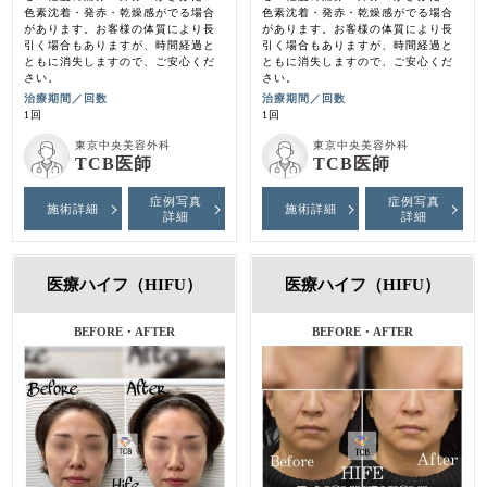
色素沈着・発赤・乾燥感がでる場合
色素沈着・発赤・乾燥感がでる場合
があります。お客様の体質により長
があります。お客様の体質により長
引く場合もありますが、時間経過と
引く場合もありますが、時間経過と
ともに消失しますので、ご安心くだ
ともに消失しますので、ご安心くだ
さい。
さい。
治療期間／回数
治療期間／回数
1回
1回
東京中央美容外科
東京中央美容外科
TCB医師
TCB医師
症例写真
症例写真
施術詳細
施術詳細
詳細
詳細
医療ハイフ（HIFU）
医療ハイフ（HIFU）
BEFORE・AFTER
BEFORE・AFTER