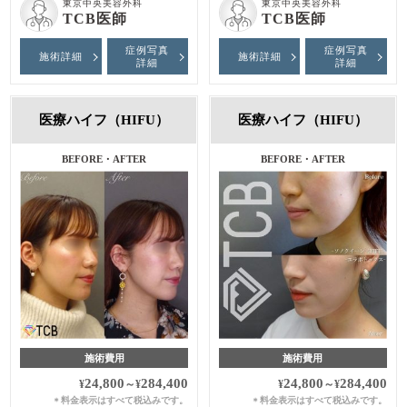
東京中央美容外科
東京中央美容外科
TCB医師
TCB医師
症例写真
症例写真
施術詳細
施術詳細
詳細
詳細
医療ハイフ（HIFU）
医療ハイフ（HIFU）
BEFORE・AFTER
BEFORE・AFTER
施術費用
施術費用
24,800
284,400
24,800
284,400
¥
～
¥
¥
～
¥
料金表示はすべて税込みです。
料金表示はすべて税込みです。
＊
＊