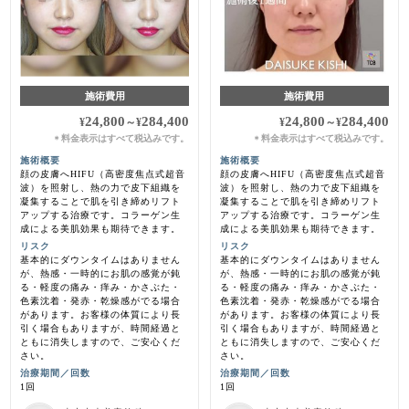
施術費用
施術費用
24,800
284,400
24,800
284,400
¥
～
¥
¥
～
¥
料金表示はすべて税込みです。
料金表示はすべて税込みです。
＊
＊
施術概要
施術概要
顔の皮膚へHIFU（高密度焦点式超音
顔の皮膚へHIFU（高密度焦点式超音
波）を照射し、熱の力で皮下組織を
波）を照射し、熱の力で皮下組織を
凝集することで肌を引き締めリフト
凝集することで肌を引き締めリフト
アップする治療です。コラーゲン生
アップする治療です。コラーゲン生
成による美肌効果も期待できます。
成による美肌効果も期待できます。
リスク
リスク
基本的にダウンタイムはありません
基本的にダウンタイムはありません
が、熱感・一時的にお肌の感覚が鈍
が、熱感・一時的にお肌の感覚が鈍
る・軽度の痛み・痒み・かさぶた・
る・軽度の痛み・痒み・かさぶた・
色素沈着・発赤・乾燥感がでる場合
色素沈着・発赤・乾燥感がでる場合
があります。お客様の体質により長
があります。お客様の体質により長
引く場合もありますが、時間経過と
引く場合もありますが、時間経過と
ともに消失しますので、ご安心くだ
ともに消失しますので、ご安心くだ
さい。
さい。
治療期間／回数
治療期間／回数
1回
1回