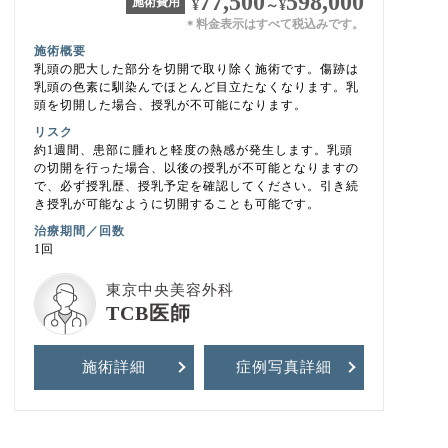
77,500
598,000
施術費用
¥
～
¥
料金表示はすべて税込みです。
＊
施術概要
乳頭の肥大した部分を切開で取り除く施術です。傷跡は
乳頭の色素に馴染んでほとんど目立たなくなります。乳
頭を切開した場合、授乳が不可能になります。
リスク
約1週間、患部に腫れと軽度の熱感が発生します。乳頭
の切開を行った場合、以後の授乳が不可能となりますの
で、必ず授乳歴、授乳予定を確認してください。引き続
き授乳が可能なように切開することも可能です。
治療期間／回数
1回
東京中央美容外科
TCB医師
施術詳細
症例写真
詳細