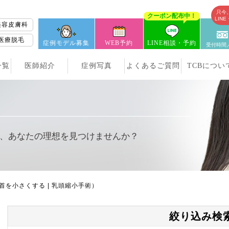
只今
クーポン配布中！
LIN
美容皮膚科
医療脱毛
症例モデル募集
WEB予約
LINE相談・予約
受付時間／
一覧
医師紹介
症例写真
よくあるご質問
TCBについ
、
あなたの理想を見つけませんか？
首を小さくする | 乳頭縮小手術）
絞り込み検