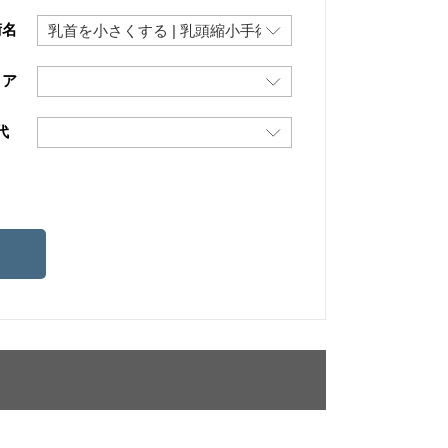
術名
リア
代
）