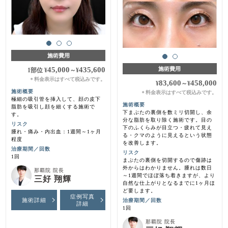
施術費用
45,000
435,600
施術費用
1部位
¥
～
¥
料金表示はすべて税込みです。
＊
83,600
458,000
¥
～
¥
施術概要
料金表示はすべて税込みです。
＊
極細の吸引管を挿入して、顔の皮下
施術概要
脂肪を吸引し顔を細くする施術で
下まぶたの裏側を数ミリ切開し、余
す。
分な脂肪を取り除く施術です。目の
リスク
下のふくらみが目立つ・疲れて見え
腫れ・痛み・内出血：1週間～1ヶ月
る・クマのように見えるという状態
程度
を改善します。
治療期間／回数
リスク
1回
まぶたの裏側を切開するので傷跡は
外からはわかりません。腫れは数日
那覇院 院長
～1週間でほぼ落ち着きますが、より
三好 翔輝
自然な仕上がりとなるまでに1ヶ月ほ
ど要します。
症例写真
施術詳細
治療期間／回数
詳細
1回
那覇院 院長