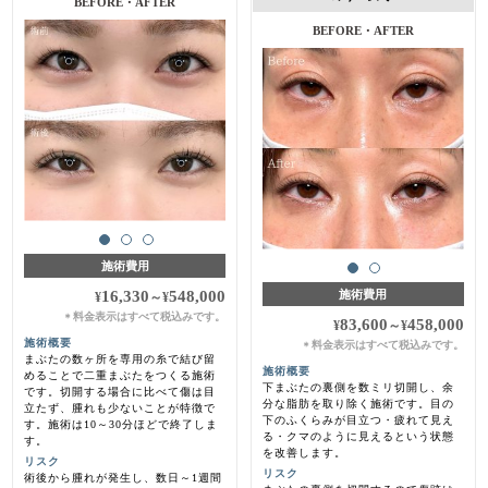
施術費用
16,330
548,000
施術費用
¥
～
¥
料金表示はすべて税込みです。
＊
83,600
458,000
¥
～
¥
施術概要
料金表示はすべて税込みです。
＊
まぶたの数ヶ所を専用の糸で結び留
施術概要
めることで二重まぶたをつくる施術
下まぶたの裏側を数ミリ切開し、余
です。切開する場合に比べて傷は目
分な脂肪を取り除く施術です。目の
立たず、腫れも少ないことが特徴で
下のふくらみが目立つ・疲れて見え
す。施術は10～30分ほどで終了しま
る・クマのように見えるという状態
す。
を改善します。
リスク
リスク
術後から腫れが発生し、数日～1週間