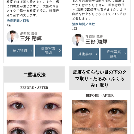
まぶたの裏側を切開するので傷跡は
程度でほぼ落ち着きます。また、稀
外からはわかりません。腫れは数日
に内出血が生じますが、大抵の場合
～1週間でほぼ落ち着きますが、より
メイクで隠せる程度で済み、時間経
自然な仕上がりとなるまでに1ヶ月ほ
過で必ず消失します。
ど要します。
治療期間／回数
治療期間／回数
1回
1回
那覇院 院長
那覇院 院長
三好 翔輝
三好 翔輝
症例写真
施術詳細
症例写真
詳細
施術詳細
詳細
皮膚を切らない目の下のク
二重埋没法
マ取り・たるみ（ふくら
み）取り