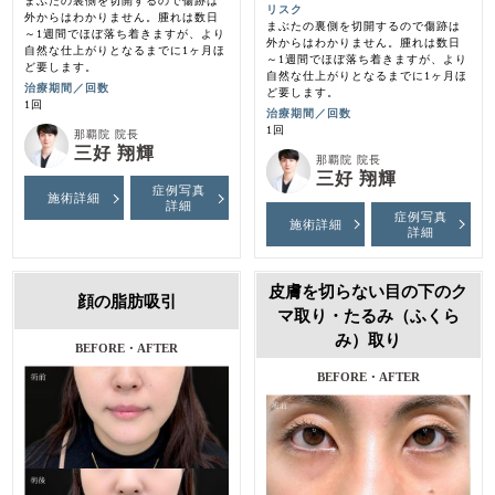
まぶたの裏側を切開するので傷跡は
リスク
外からはわかりません。腫れは数日
まぶたの裏側を切開するので傷跡は
～1週間でほぼ落ち着きますが、より
外からはわかりません。腫れは数日
自然な仕上がりとなるまでに1ヶ月ほ
～1週間でほぼ落ち着きますが、より
ど要します。
自然な仕上がりとなるまでに1ヶ月ほ
治療期間／回数
ど要します。
1回
治療期間／回数
1回
那覇院 院長
三好 翔輝
那覇院 院長
三好 翔輝
症例写真
施術詳細
詳細
症例写真
施術詳細
詳細
皮膚を切らない目の下のク
顔の脂肪吸引
マ取り・たるみ（ふくら
み）取り