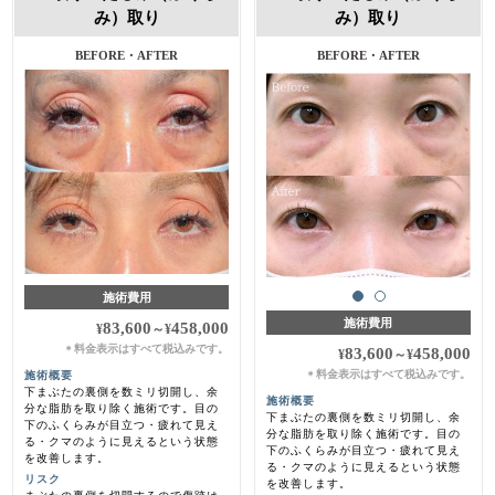
み）取り
み）取り
BEFORE・AFTER
施術費用
施術費用
83,600
458,000
¥
～
¥
料金表示はすべて税込みです。
＊
83,600
458,000
¥
～
¥
料金表示はすべて税込みです。
施術概要
＊
下まぶたの裏側を数ミリ切開し、余
施術概要
分な脂肪を取り除く施術です。目の
下まぶたの裏側を数ミリ切開し、余
下のふくらみが目立つ・疲れて見え
分な脂肪を取り除く施術です。目の
る・クマのように見えるという状態
下のふくらみが目立つ・疲れて見え
を改善します。
る・クマのように見えるという状態
リスク
を改善します。