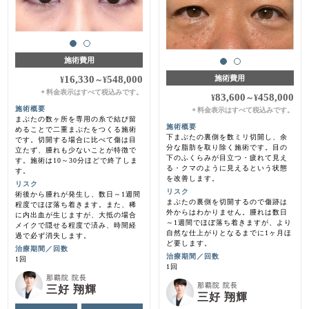
施術費用
16,330
548,000
施術費用
¥
～
¥
料金表示はすべて税込みです。
＊
83,600
458,000
¥
～
¥
施術概要
料金表示はすべて税込みです。
＊
まぶたの数ヶ所を専用の糸で結び留
施術概要
めることで二重まぶたをつくる施術
下まぶたの裏側を数ミリ切開し、余
です。切開する場合に比べて傷は目
分な脂肪を取り除く施術です。目の
立たず、腫れも少ないことが特徴で
下のふくらみが目立つ・疲れて見え
す。施術は10～30分ほどで終了しま
る・クマのように見えるという状態
す。
を改善します。
リスク
リスク
術後から腫れが発生し、数日～1週間
まぶたの裏側を切開するので傷跡は
程度でほぼ落ち着きます。また、稀
外からはわかりません。腫れは数日
に内出血が生じますが、大抵の場合
～1週間でほぼ落ち着きますが、より
メイクで隠せる程度で済み、時間経
自然な仕上がりとなるまでに1ヶ月ほ
過で必ず消失します。
ど要します。
治療期間／回数
治療期間／回数
1回
1回
那覇院 院長
那覇院 院長
三好 翔輝
三好 翔輝