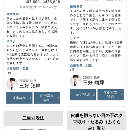
83,600
458,000
¥
～
¥
施術概要
料金表示はすべて税込みです。
＊
まぶたの数ヶ所を専用の糸で結び留
施術概要
めることで二重まぶたをつくる施術
下まぶたの裏側を数ミリ切開し、余
です。切開する場合に比べて傷は目
分な脂肪を取り除く施術です。目の
立たず、腫れも少ないことが特徴で
下のふくらみが目立つ・疲れて見え
す。施術は10～30分ほどで終了しま
る・クマのように見えるという状態
す。
を改善します。
リスク
リスク
術後から腫れが発生し、数日～1週間
まぶたの裏側を切開するので傷跡は
程度でほぼ落ち着きます。また、稀
外からはわかりません。腫れは数日
に内出血が生じますが、大抵の場合
～1週間でほぼ落ち着きますが、より
メイクで隠せる程度で済み、時間経
自然な仕上がりとなるまでに1ヶ月ほ
過で必ず消失します。
ど要します。
治療期間／回数
治療期間／回数
1回
1回
那覇院 院長
那覇院 院長
三好 翔輝
三好 翔輝
症例写真
施術詳細
症例写真
詳細
施術詳細
詳細
皮膚を切らない目の下のク
二重埋没法
マ取り・たるみ（ふくら
み）取り