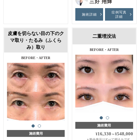
三好 翔輝
症例写真
施術詳細
詳細
皮膚を切らない目の下のク
二重埋没法
マ取り・たるみ（ふくら
み）取り
施術費用
16,330
548,000
施術費用
¥
～
¥
料金表示はすべて税込みです。
＊